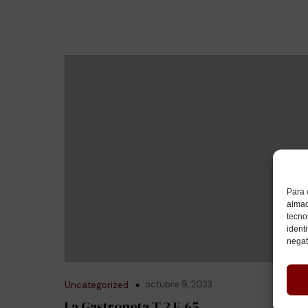
Para 
almac
tecno
ident
negat
octubre 9, 2023
Uncategorized
La Gastroneta T.2 E.65