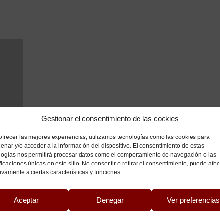
Gestionar el consentimiento de las cookies
ofrecer las mejores experiencias, utilizamos tecnologías como las cookies para
enar y/o acceder a la información del dispositivo. El consentimiento de estas
logías nos permitirá procesar datos como el comportamiento de navegación o las
ificaciones únicas en este sitio. No consentir o retirar el consentimiento, puede afec
ivamente a ciertas características y funciones.
Aceptar
Denegar
Ver preferencias