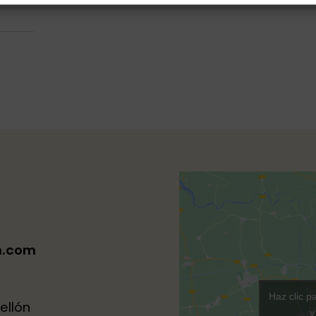
a.com
Haz clic p
ellón
y